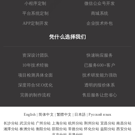
小程序定制
微信公众号开发
平台系统定制
商城系统
APP定制开发
企业技术外包
凭什么选择我们
资深设计团队
快速响应服务
10年技术经验
已服务600+客户
项目检测具体全面
技术研发能力强劲
深度符合SEO优化
透明的报价体系
完善的制作流程
售后服务让您省心
English
|
简体中文
|
繁體中文
|
日本語
|
Русский язык
长沙分站
武汉分站
广州分站
上海分站
杭州分站
荆州分站
宜昌分站
南昌分站
湘潭分站
株洲分站
衡阳分站
邵阳分站
常德分站
怀化分站
益阳分站
西安分站
北京分站
天津分站